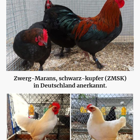
Zwerg-Marans, schwarz-kupfer (ZMSK)
in Deutschland anerkannt.