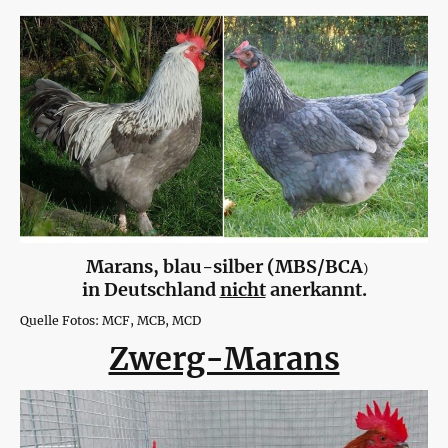
Marans, blau-silber (MBS/BCA
)
in Deutschland
nicht
anerkannt.
Quelle Fotos: MCF, MCB, MCD
Zwerg-Marans