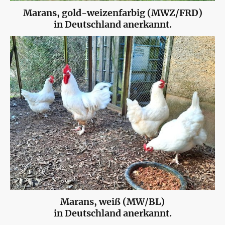
Marans, gold-weizenfarbig (MWZ/FRD)
in Deutschland anerkannt.
Marans, weiß (MW/BL)
in Deutschland anerkannt.