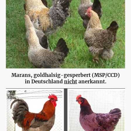
Marans, goldhalsig-gesperbert (MSP/CCD)
in Deutschland
nicht
anerkannt.