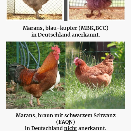
Marans, blau-kupfer (MBK,BCC)
in Deutschland anerkannt.
Marans, braun mit schwarzem Schwanz
(FAQN)
in Deutschland
nicht
anerkannt.