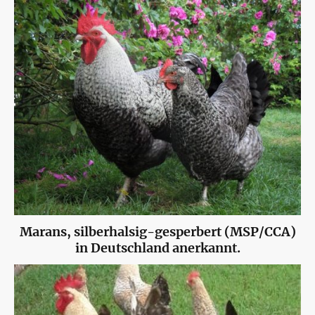
Marans, silberhalsig-gesperbert (MSP/CCA)
in Deutschland anerkannt.