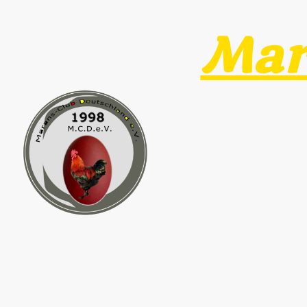
Mar
Startseite
Über un
Eierwettbewerbe M
Datenschutzerkläru