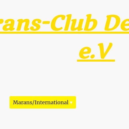
ans-Club De
e.V
s
Alles über Marans
Aktuelles/Termine
CD
Marans/International
Mitgliederliste
ng
Impressum