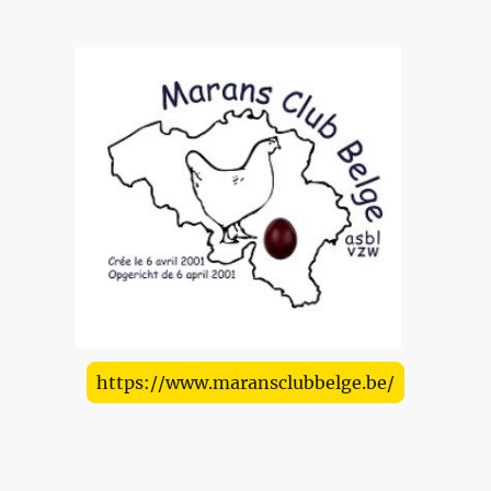
https://www.maransclubbelge.be/